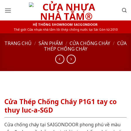
Skip
to
content
HỆ THỐNG SHOWROOM SAIGONDOOR
Thế giới Cửa nhựa nhà tắm lõi thép chống nước tại Sài Gòn từ 2010
TRANG CHỦ
/
SẢN PHẨM
/
CỬA CHỐNG CHÁY
/
CỬA
THÉP CHỐNG CHÁY
Cửa Thép Chống Cháy P1G1 tay co
thuy luc-a-SGD
Cửa chống cháy tại SAIGONDOOR phong phú về màu