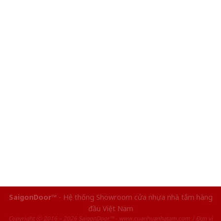
SaigonDoor™
- Hệ thống Showroom cửa nhựa nhà tắm hàng
đầu Việt Nam
Copyright ⓒ 2016 – 2026 SaigonDoor™ - www.cuanhuanhatam.com | Đơn vị