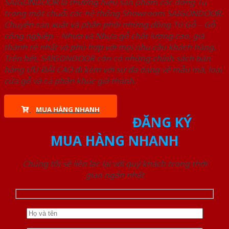
SAIGONDOOR là thương hiệu sản phẩm các dòng Tủ
trong một chuỗi các hệ thống Showroom SAIGONDOOR.
Chuyên sản xuất và phân phối những dòng Tủ Gỗ – Gỗ
công nghiêp – Nhựa và Nhựa gỗ chất lượng cao, giá
thành rẻ nhất và phù hợp với mọi nhu cầu khách hàng.
Trên hết, SAIGONDOOR còn có những chính sách bán
hàng ƯU ĐÃI CAO đi kèm với sự đa dạng về mẫu mã, loại
cửa gỗ và cả phân khúc giá thành.
MUA HÀNG NHANH
ĐĂNG KÝ
MUA HÀNG NHANH
Chúng tôi sẽ liên lạc lại với quý khách trong thời
gian ngắn nhất