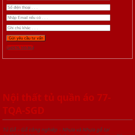
Gọi 0976.169.864
Nội thất tủ quần áo 77-
TQA-SGD
Tủ Gỗ – Gỗ công nghiêp – Nhựa và Nhựa gỗ tại