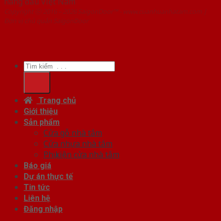
hàng đầu Việt Nam
Copyright ⓒ 2016 – 2026 SaigonDoor™ - www.cuanhuanhatam.com |
Đơn vị chủ quản SaigonDoor
Tìm
kiếm:
Trang chủ
Giới thiệu
Sản phẩm
Cửa gỗ nhà tắm
Cửa nhựa nhà tắm
Phụ kiện cửa nhà tắm
Báo giá
Dự án thực tế
Tin tức
Liên hệ
Đăng nhập