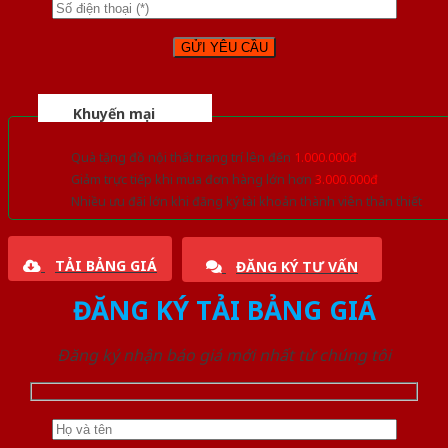
Khuyến mại
Quà tặng đồ nội thất trang trí lên đến
1.000.000đ
Giảm trực tiếp khi mua đơn hàng lớn hơn
3.000.000đ
Nhiều ưu đãi lớn khi đăng ký tài khoản thành viên thân thiết
TẢI BẢNG GIÁ
ĐĂNG KÝ TƯ VẤN
ĐĂNG KÝ TẢI BẢNG GIÁ
Đăng ký nhận báo giá mới nhất từ chúng tôi