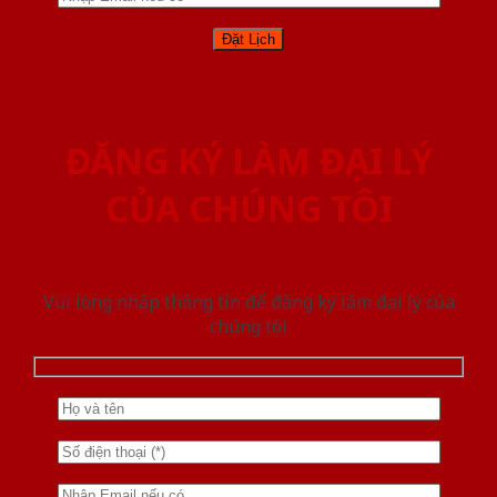
ĐĂNG KÝ LÀM ĐẠI LÝ
CỦA CHÚNG TÔI
Vui lòng nhập thông tin để đăng ký làm đại lý của
chúng tôi