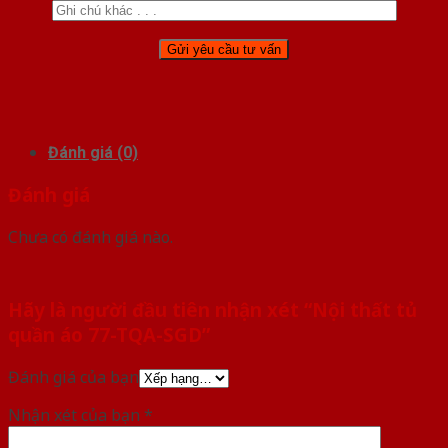
Đánh giá (0)
Đánh giá
Chưa có đánh giá nào.
Hãy là người đầu tiên nhận xét “Nội thất tủ
quần áo 77-TQA-SGD”
Đánh giá của bạn
Nhận xét của bạn
*