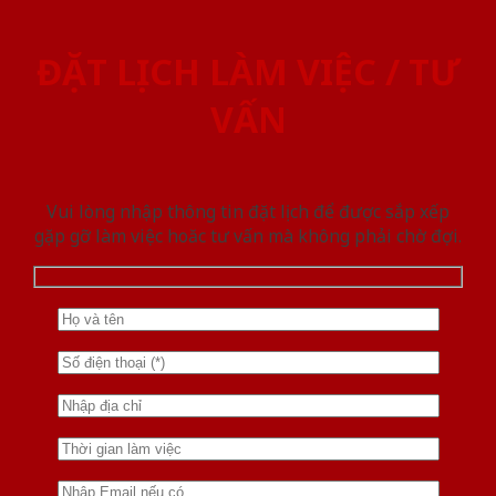
ĐẶT LỊCH LÀM VIỆC / TƯ
VẤN
Vui lòng nhập thông tin đặt lịch để được sắp xếp
gặp gỡ làm việc hoăc tư vấn mà không phải chờ đợi.