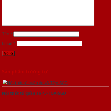
Tên
*
Email
*
Sản phẩm tương tự
Nội thất tủ quần áo 43-TQA-SGD