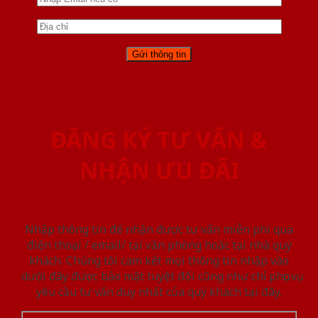
ĐĂNG KÝ TƯ VẤN &
NHẬN ƯU ĐÃI
Nhập thông tin để nhận được tư vấn miễn phí qua
điện thoại / email/ tại văn phòng hoặc tại nhà quý
khách. Chúng tôi cam kết mọi thông tin nhập vào
dưới đây được bảo mật tuyệt đối cũng như chỉ phục vụ
yêu cầu tư vấn duy nhất của quý khách tại đây.