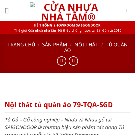
Skip
to
content
HỆ THỐNG SHOWROOM SAIGONDOOR
Thế giới Cửa nhựa nhà tắm lõi thép chống nước tại Sài Gòn từ 2010
TRANG CHỦ
/
SẢN PHẨM
/
NỘI THẤT
/
TỦ QUẦN
ÁO
Nội thất tủ quần áo 79-TQA-SGD
Tủ Gỗ – Gỗ công nghiêp – Nhựa và Nhựa gỗ tại
SAIGONDOOR là thương hiệu sản phẩm các dòng Tủ
trong một chuỗi các hệ thống Showroom