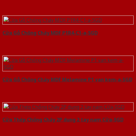
Cửa Gỗ Chống Cháy MDF P1R4-C1-a-SGD
Cửa Gỗ Chống Cháy MDF Melamine P1 van kem-a-SGD
Cửa Thép Chống Cháy 2P dung 2 tay nam Cửa-SGD