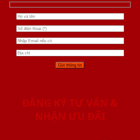
ĐĂNG KÝ TƯ VẤN &
NHẬN ƯU ĐÃI