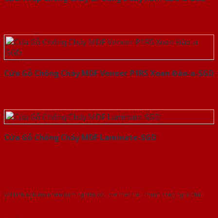
Cửa Gỗ Chống Cháy MDF Veneer P1R5 Xoan Đào-a-SGD
Cửa Gỗ Chống Cháy MDF Laminate-SGD
Với kinh nghiệm nhiêu năm nghiên cứu cửa theo tiêu chuẩn công nghệ Châu
Âu.Chúng tôi tự tin là nhà sản xuất & cung cấp hàng đầu tại Việt Nam!