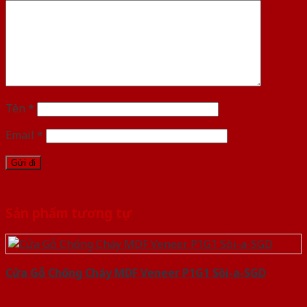
Tên
*
Email
*
Sản phẩm tương tự
Cửa Gỗ Chống Cháy MDF Veneer P1G1 Sồi-a-SGD