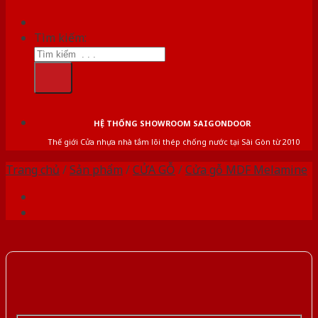
Tìm kiếm:
HỆ THỐNG SHOWROOM SAIGONDOOR
Thế giới Cửa nhựa nhà tắm lõi thép chống nước tại Sài Gòn từ 2010
Trang chủ
/
Sản phẩm
/
CỬA GỖ
/
Cửa gỗ MDF Melamine