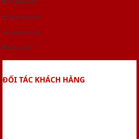
Gửi yêu cầu tư vấn
Tải báo giá tổng hợp
Yêu cầu gọi lại (3 phút)
Dành cho đại lý
ĐỐI TÁC KHÁCH HÀNG