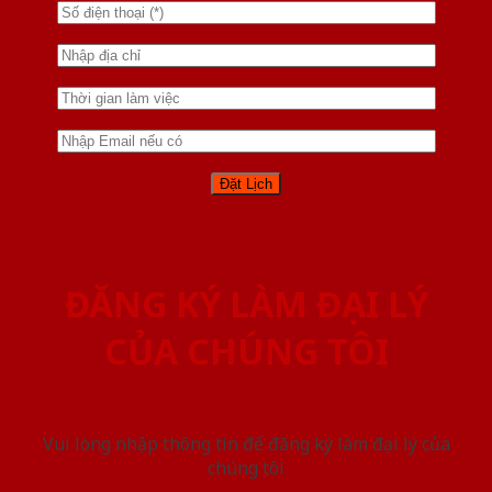
ĐĂNG KÝ LÀM ĐẠI LÝ
CỦA CHÚNG TÔI
Vui lòng nhập thông tin để đăng ký làm đại lý của
chúng tôi