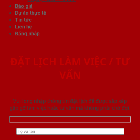
Báo giá
Dự án thực tế
Tin tức
Liên hệ
Đăng nhập
ĐẶT LỊCH LÀM VIỆC / TƯ
VẤN
Vui lòng nhập thông tin đặt lịch để được sắp xếp
gặp gỡ làm việc hoăc tư vấn mà không phải chờ đợi.