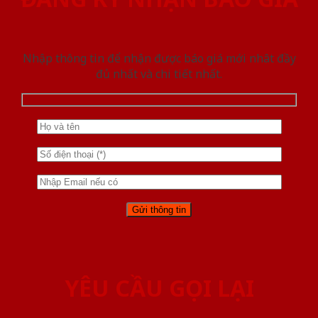
Nhập thông tin để nhận được báo giá mới nhât đầy
đủ nhất và chi tiết nhất.
YÊU CẦU GỌI LẠI