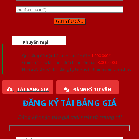
Khuyến mại
Quà tặng đồ nội thất trang trí lên đến
1.000.000đ
Giảm trực tiếp khi mua đơn hàng lớn hơn
3.000.000đ
Nhiều ưu đãi lớn khi đăng ký tài khoản thành viên thân thiết
TẢI BẢNG GIÁ
ĐĂNG KÝ TƯ VẤN
ĐĂNG KÝ TẢI BẢNG GIÁ
Đăng ký nhận báo giá mới nhất từ chúng tôi