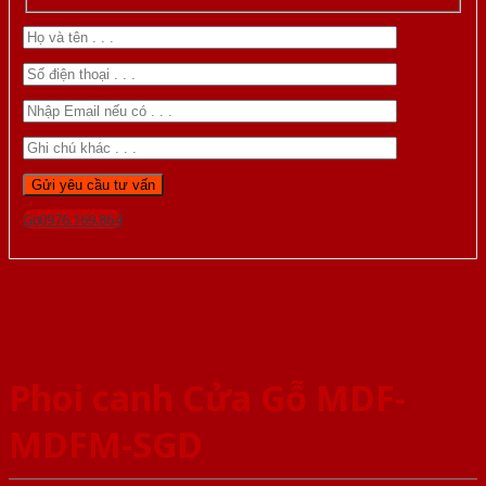
Gọi 0976.169.864
Phoi canh Cửa Gỗ MDF-
MDFM-SGD