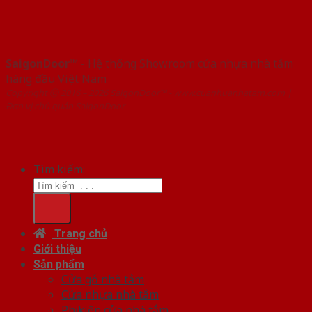
SaigonDoor™
- Hệ thống Showroom cửa nhựa nhà tắm
hàng đầu Việt Nam
Copyright ⓒ 2016 – 2026 SaigonDoor™ - www.cuanhuanhatam.com |
Đơn vị chủ quản SaigonDoor
Tìm kiếm:
Trang chủ
Giới thiệu
Sản phẩm
Cửa gỗ nhà tắm
Cửa nhựa nhà tắm
Phụ kiện cửa nhà tắm