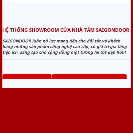
HỆ THỐNG SHOWROOM CỬA NHÀ TẮM SAIGONDOOR
SAIGONDOOR luôn nỗ lực mang đến cho đối tác và khách
hàng những sản phẩm công nghệ cao cấp, có giá trị gia tăng
tiện ích, sáng tạo cho cộng đồng một tương lai tốt đẹp hơn!
www.cuanhuavango.com
Tổng đài tư vấn miễn phí: 0824.400.400