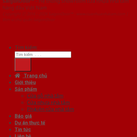
SaigonDoor™
- Hệ thống Showroom cửa nhựa nhà tắm
hàng đầu Việt Nam
Copyright ⓒ 2016 – 2026 SaigonDoor™ - www.cuanhuanhatam.com |
Đơn vị chủ quản SaigonDoor
Tìm kiếm:
Trang chủ
Giới thiệu
Sản phẩm
Cửa gỗ nhà tắm
Cửa nhựa nhà tắm
Phụ kiện cửa nhà tắm
Báo giá
Dự án thực tế
Tin tức
Liên hệ