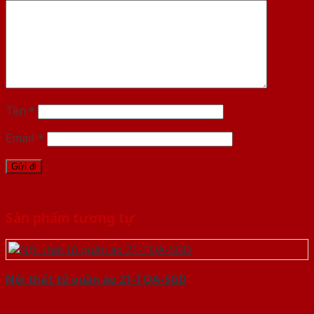
Tên
*
Email
*
Sản phẩm tương tự
Nội thất tủ quần áo 21-TQA-SGD