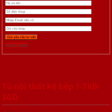
Gọi 0976.169.864
Tủ nội thất kệ bếp 1-TKB-
SGD