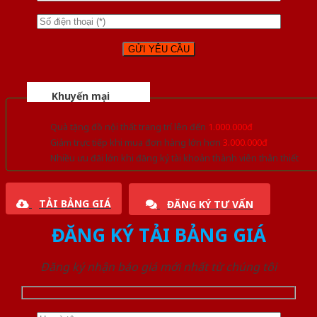
Khuyến mại
Quà tặng đồ nội thất trang trí lên đến
1.000.000đ
Giảm trực tiếp khi mua đơn hàng lớn hơn
3.000.000đ
Nhiều ưu đãi lớn khi đăng ký tài khoản thành viên thân thiết
TẢI BẢNG GIÁ
ĐĂNG KÝ TƯ VẤN
ĐĂNG KÝ TẢI BẢNG GIÁ
Đăng ký nhận báo giá mới nhất từ chúng tôi