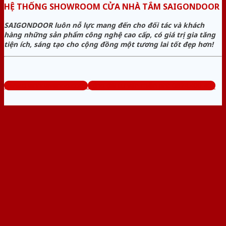
HỆ THỐNG SHOWROOM CỬA NHÀ TẮM SAIGONDOOR
SAIGONDOOR luôn nỗ lực mang đến cho đối tác và khách
hàng những sản phẩm công nghệ cao cấp, có giá trị gia tăng
tiện ích, sáng tạo cho cộng đồng một tương lai tốt đẹp hơn!
www.cuanhuavango.com
Tổng đài tư vấn miễn phí: 0824.400.400