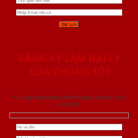
ĐĂNG KÝ LÀM ĐẠI LÝ
CỦA CHÚNG TÔI
Vui lòng nhập thông tin để đăng ký làm đại lý của
chúng tôi