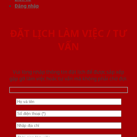
Đăng nhập
ĐẶT LỊCH LÀM VIỆC / TƯ
VẤN
Vui lòng nhập thông tin đặt lịch để được sắp xếp
gặp gỡ làm việc hoăc tư vấn mà không phải chờ đợi.