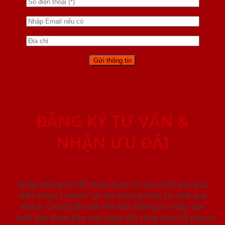
ĐĂNG KÝ TƯ VẤN &
NHẬN ƯU ĐÃI
Nhập thông tin để nhận được tư vấn miễn phí qua
điện thoại / email/ tại văn phòng hoặc tại nhà quý
khách. Chúng tôi cam kết mọi thông tin nhập vào
dưới đây được bảo mật tuyệt đối cũng như chỉ phục vụ